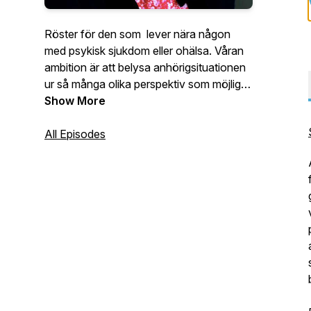
Röster för den som lever nära någon
med psykisk sjukdom eller ohälsa. Våran
ambition är att belysa anhörigsituationen
ur så många olika perspektiv som möjligt.
Show More
Podden skapas av nätverket Stockholms
nätverk aktion psykisk häls (SNAPH),
All Episodes
som består av en lång rad aktörer som
arbetar gemensamt kring frågor som rör
anhöriga till personer med psykisk
sjukdom och ohälsa.