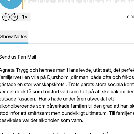
Use Left/Right to seek, Home/End to jump to start o
0:0
Show Notes
Send us Fan Mail
Agneta Trygg och hennes man Hans levde, utåt sätt, det perfe
familjelivet i en villa på Djursholm ,där man både ofta och frikos
gästade en stor vänskapskrets . Trots parets stora sociala kon
var det dock få som förstod vad som höll på att ske bakom de
putsade fasaden. Hans hade under åren utvecklat ett
alkoholberoende som påverkade familjen till den grad att han sl
stod inför ett smärtsamt men oundvikligt ultimatum. Till familjen
besvikelse var det alkoholen som vann.