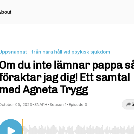
About
Uppsnappat - från nära håll vid psykisk sjukdom
Om du inte lämnar pappa s
föraktar jag dig! Ett samtal
med Agneta Trygg
S
October 05, 2023
•
SNAPH
•
Season 1
•
Episode 3