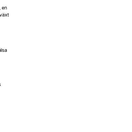
, en
 växt
älsa
s