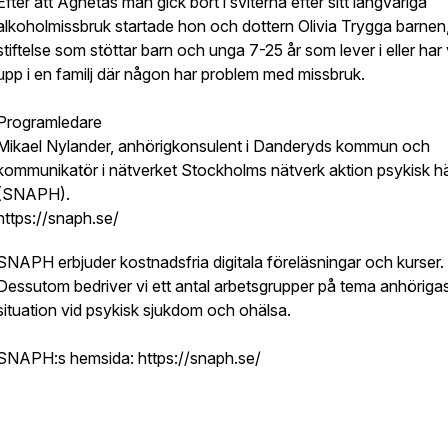
Efter att Agnetas man gick bort i sviterna efter sitt långvariga
alkoholmissbruk startade hon och dottern Olivia Trygga barnen
stiftelse som stöttar barn och unga 7-25 år som lever i eller har
upp i en familj där någon har problem med missbruk.
Programledare
Mikael Nylander, anhörigkonsulent i Danderyds kommun och
kommunikatör i nätverket Stockholms nätverk aktion psykisk h
(SNAPH).
https://snaph.se/
SNAPH erbjuder kostnadsfria digitala föreläsningar och kurser.
Dessutom bedriver vi ett antal arbetsgrupper på tema anhöriga
situation vid psykisk sjukdom och ohälsa.
SNAPH:s hemsida: https://snaph.se/