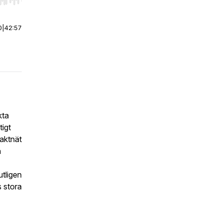
r end. Hold shift to jump forward or backward.
0
|
42:57
kta
tigt
taktnät
n
utligen
s stora